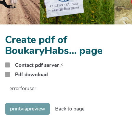
Create pdf of
BoukaryHabs… page
Contact pdf server
⚡
Pdf download
errorforuser
printviapreview
Back to page