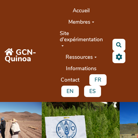
Aller au contenu principal
Accueil
Membres
Site
d'expérimentation
Search
GCN-
Quinoa
Ressources
Informations
Contact
FR
EN
ES