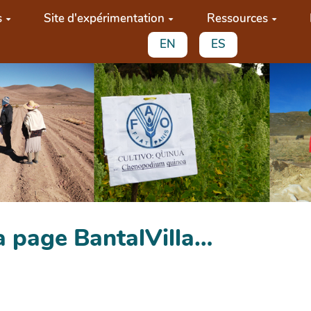
s
Site d'expérimentation
Ressources
EN
ES
a page BantalVilla…