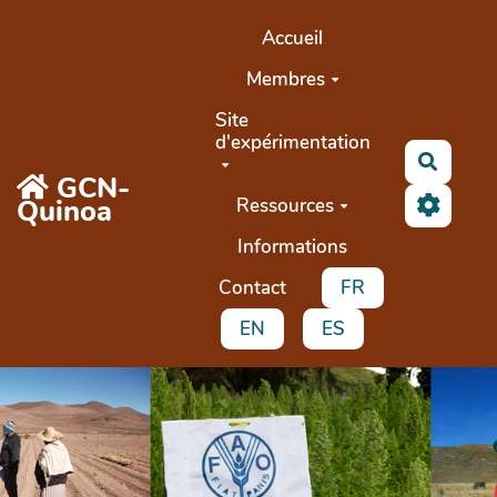
Aller au contenu principal
Accueil
Membres
Site
d'expérimentation
Search
GCN-
Quinoa
Ressources
Informations
Contact
FR
EN
ES